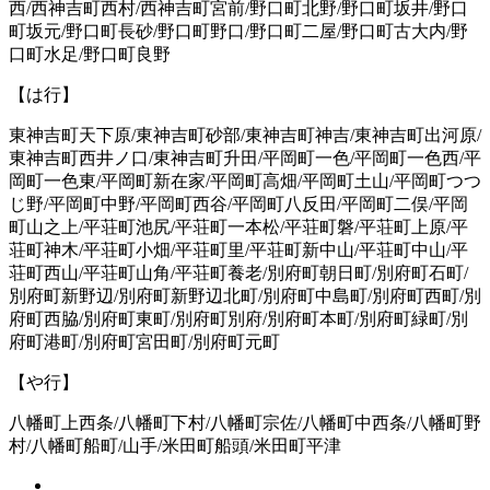
西/西神吉町西村/西神吉町宮前/野口町北野/野口町坂井/野口
町坂元/野口町長砂/野口町野口/野口町二屋/野口町古大内/野
口町水足/野口町良野
【は行】
東神吉町天下原/東神吉町砂部/東神吉町神吉/東神吉町出河原/
東神吉町西井ノ口/東神吉町升田/平岡町一色/平岡町一色西/平
岡町一色東/平岡町新在家/平岡町高畑/平岡町土山/平岡町つつ
じ野/平岡町中野/平岡町西谷/平岡町八反田/平岡町二俣/平岡
町山之上/平荘町池尻/平荘町一本松/平荘町磐/平荘町上原/平
荘町神木/平荘町小畑/平荘町里/平荘町新中山/平荘町中山/平
荘町西山/平荘町山角/平荘町養老/別府町朝日町/別府町石町/
別府町新野辺/別府町新野辺北町/別府町中島町/別府町西町/別
府町西脇/別府町東町/別府町別府/別府町本町/別府町緑町/別
府町港町/別府町宮田町/別府町元町
【や行】
八幡町上西条/八幡町下村/八幡町宗佐/八幡町中西条/八幡町野
村/八幡町船町/山手/米田町船頭/米田町平津