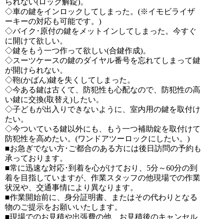
られない(ロック解錠)。
◇車の鍵をインロックしてしまった。(※イモビライザ
ーキーの対応も可能です。)
◇バイク･原付の鍵をメットインしてしまった。今すぐ
に開けて欲しい。
◇鍵をもう一つ作って欲しい(合鍵作成)。
◇スーツケースの鍵のダイヤル番号を忘れてしまって鍵
が開けられない。
◇鞄(かばん)鍵を失くしてしまった。
◇今ある鍵は古くて、防犯性も心配なので、防犯性の高
い鍵に交換(取替え)したい。
◇子どもが出入りできないように、室内用の鍵を取付け
たい。
◇今ついている鍵以外にも、もう一つ補助錠を取付けて
防犯性を高めたい。(ワンドアツーロックにしたい。)
■お急ぎでない方･ご都合のある方には後日訪問の予約も
承っております。
■常に迅速な対応･到着を心がけており、5分～60分の到
着を目指していますが、作業スタッフの他現場での作業
状況や、交通事情により異なります。
■作業開始前に、身分証明書、またはその代わりとなる
物のご提示をお願いいたします。
■現場でのお見積や出張費の他、お見積後のキャンセル