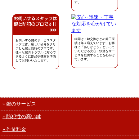
す。
鍵開け・鍵交換などの施工実
お伺いする鍵のサービススタ
績は年々増えています。お客
ッフは皆、厳しい研修をクリ
様に「ありがとう」といって
アした鍵と防犯のプロです。
いただける安心・快適なサー
様々な鍵のトラブルに対応で
ビスを提供することを心がけ
きるように部品や機材を準備
ています。
してお伺いいたします。
» 鍵のサービス
» 防犯性の高い鍵
» 作業料金