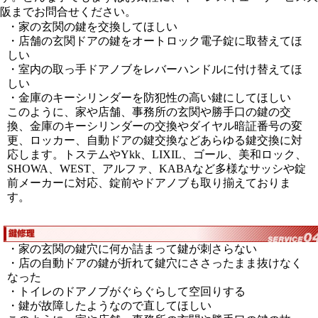
阪までお問合せください。
・家の玄関の鍵を交換してほしい
・店舗の玄関ドアの鍵をオートロック電子錠に取替えてほ
しい
・室内の取っ手ドアノブをレバーハンドルに付け替えてほ
しい
・金庫のキーシリンダーを防犯性の高い鍵にしてほしい
このように、家や店舗、事務所の玄関や勝手口の鍵の交
換、金庫のキーシリンダーの交換やダイヤル暗証番号の変
更、ロッカー、自動ドアの鍵交換などあらゆる鍵交換に対
応します。トステムやYkk、LIXIL、ゴール、美和ロック、
SHOWA、WEST、アルファ、KABAなど多様なサッシや錠
前メーカーに対応、錠前やドアノブも取り揃えておりま
す。
・家の玄関の鍵穴に何か詰まって鍵が刺さらない
・店の自動ドアの鍵が折れて鍵穴にささったまま抜けなく
なった
・トイレのドアノブがぐらぐらして空回りする
・鍵が故障したようなので直してほしい