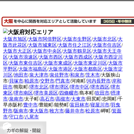
大阪市旭区
/
大阪市阿倍野区
/
大阪市生野区
/
大阪市北区
/
大
阪市此花区
/
大阪市城東区
/
大阪市住之江区
/
大阪市住吉区
/
大阪市大正区
/
大阪市中央区
/
大阪市鶴見区
/
大阪市天王寺
区
/
大阪市浪速区
/
大阪市西区
/
大阪市西成区
/
大阪市西淀川
区
/
大阪市東住吉区
/
大阪市東成区
/
大阪市東淀川区
/
大阪市
平野区
/
大阪市福島区
/
大阪市港区
/
大阪市都島区
/
大阪市淀
川区
/
池田市
/
泉大津市
/
泉佐野市
/
和泉市
/
茨木市
/大阪狭山
市/
貝塚市
/
柏原市
/
交野市
/
門真市
/河南町/
河内長野市
/
岸和
田市
/熊取町/
堺市北区
/
堺市堺区
/
堺市中区
/
堺市西区
/
堺市
東区
/
堺市南区
/
堺市美原区
/
四條畷市
/島本町/
吹田市
/
摂津
市
/
泉南市
/太子町/
高石市
/
高槻市
/
大東市
/田尻町/忠岡町/千
早赤阪村/
豊中市
/豊能町/能勢町/
富田林市
/
寝屋川市
/
羽曳
野市
/
阪南市
/
東大阪市
/
枚方市
/
藤井寺市
/
松原市
/岬町/
箕面
市
/
守口市
/
八尾市