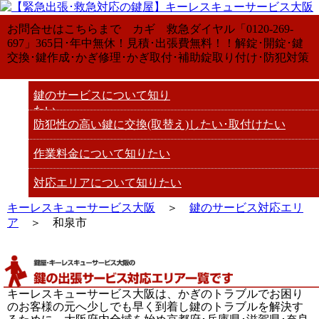
お問合せはこちらまで カギ 救急ダイヤル「0120-269-
697」365日･年中無休！見積･出張費無料！！解錠･開錠･鍵
交換･鍵作成･かぎ修理･かぎ取付･補助錠取り付け･防犯対策
鍵のサービスについて知り
たい
防犯性の高い鍵に交換(取替え)したい･取付けたい
作業料金について知りたい
対応エリアについて知りたい
キーレスキューサービス大阪
＞
鍵のサービス対応エリ
ア
＞ 和泉市
キーレスキューサービス大阪は、かぎのトラブルでお困り
のお客様の元へ少しでも早く到着し鍵のトラブルを解決す