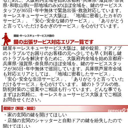
るために、大阪府内全域を始め京都府･兵庫県･滋賀県･奈良
県･和歌山県(一部地域のみ)のほぼ全域を、鍵のサービスス
タッフが365日･年中無休で緊急出張･救急対応しています。
キーレスキューサービス大阪は、「地域に密着したカギの
サービス」、「安心･安全な鍵のサービス」、「ありがとう
と言っていただけるかぎのサービス」を心がけています。
鍵屋キーレスキューサービス大阪は、鍵や錠前、ドアノブ
のトラブルでお困りのお客様の元へ少しでも早く到着し鍵
のトラブルを解決するために、大阪府内全域を始め京都府･
兵庫県･滋賀県･奈良県のほぼ全域を、鍵のサービススタッ
フが365日･年中無休で巡回しています。兵庫県芦屋市全域
も対応エリアとしては、「地域に密着したサービス」、
「安心･安全な生活サービス」、「ありがとうと言っていた
だけるサービス」を心がけています。 鍵のトラブルの他、
防犯対策のご提案やご相談も行っています。どんな事でも
まずはお気軽に、キーレスキューサービス大阪までご相談
お問合せください。
・家の玄関の鍵を開けてほしい
・店舗の玄関のシャッターと自動ドアの鍵を紛失したので
開けてほしい