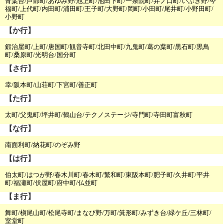
青葉台/芦部町/あゆみ野/池上町/池田下町/一条院町/井ノ口町/いぶき野/今
福町/上代町/内田町/浦田町/王子町/大野町/岡町/小田町/尾井町/小野田町/
小野町
【か行】
鍛治屋町/上町/唐国町/観音寺町/北田中町/九鬼町/葛の葉町/黒石町/黒鳥
町/桑原町/光明台/国分町
【さ行】
幸/阪本町/山荘町/下宮町/善正町
【た行】
太町/父鬼町/坪井町/鶴山台/テクノステージ/寺門町/寺田町富秋町
【な行】
南面利町/納花町/のぞみ野
【は行】
伯太町/はつが野/春木川町/春木町/繁和町/東阪本町/肥子町/久井町/平井
町/福瀬町/伏屋町/府中町/仏並町
【ま行】
舞町/槇尾山町/松尾寺町/まなび野/万町/箕形町/みずき台/緑ケ丘/三林町/
室堂町