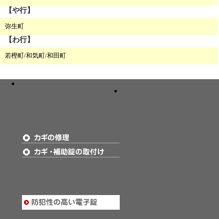
【や行】
弥生町
【わ行】
若樫町/和気町/和田町