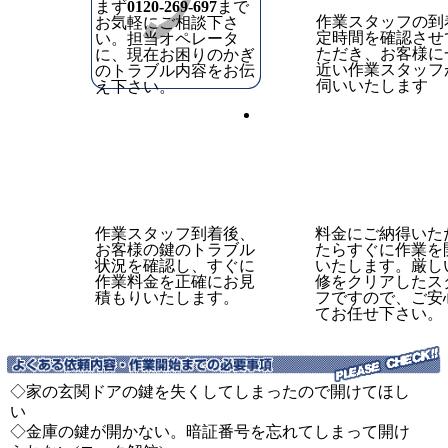
まず
0120-269-697
まで
作業スタッフの到
お気軽にご相談下さ
定時間を確認させ
い。担当オペレータ
ただき、お客様に
に、現在お困りのかぎ
近い作業スタッフ
のトラブル内容をお伝
伺いいたします
え下さい。
作業スタッフ到着後、
料金にご納得いた
お客様の鍵のトラブル
たらすぐに作業を
状況を確認し、すぐに
いたします。厳し
作業料金を正確にお見
修をクリアしたス
積もりいたします。
フですので、ご安
てお任せ下さい。
◇家の玄関ドアの鍵を失くしてしまったので開けてほし
い
◇金庫の鍵が開かない。暗証番号を忘れてしまって開け