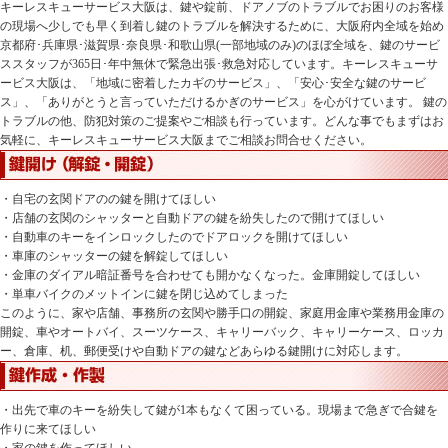
キーレスキューサービス大阪は、鍵や錠前、ドアノブのトラブルでお困りのお客様
の現場へ少しでも早く到着し鍵のトラブルを解決するために、大阪府内全域を始め
京都府･兵庫県･滋賀県･奈良県･和歌山県(一部地域のみ)のほぼ全域を、鍵のサービ
ススタッフが365日･年中無休で緊急出張･救急対応しています。キーレスキューサ
ービス大阪は、「地域に密着したカギのサービス」、「安心･安全な鍵のサービ
ス」、「ありがとうと言っていただけるかぎのサービス」を心がけています。 鍵の
トラブルの他、防犯対策のご提案やご相談も行っています。どんな事でもまずはお
気軽に、キーレスキューサービス大阪までご相談お問合せください。
・自宅の玄関ドアのの鍵を開けてほしい
・店舗の玄関のシャッターと自動ドアの鍵を紛失したので開けてほしい
・自動車のキーをインロックしたのでドアロックを開けてほしい
・車庫のシャッターの鍵を解錠してほしい
・金庫のダイアル暗証番号を合わせても開かなくなった。金庫開錠してほしい
・単車バイクのメットインに鍵を閉じ込めてしまった
このように、家や店舗、事務所の玄関や勝手口の開錠、家庭用金庫や業務用金庫の
開錠、車やオートバイ、スーツケース、キャリーバック、キャリーケース、ロッカ
ー、倉庫、机、郵便受けや自動ドアの鍵などあらゆる鍵開けに対応します。
・出先で車のキーを紛失して鍵が1本もなくて困っている。現場まで急ぎで合鍵を
作りに来てほしい