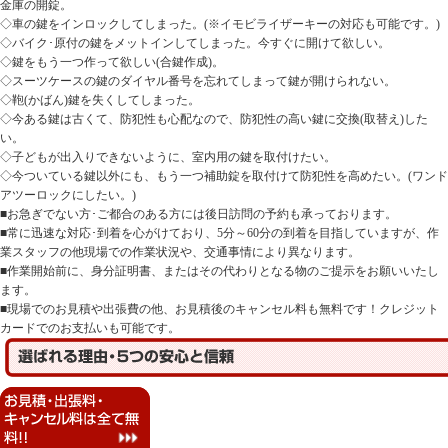
金庫の開錠。
◇車の鍵をインロックしてしまった。(※イモビライザーキーの対応も可能です。)
◇バイク･原付の鍵をメットインしてしまった。今すぐに開けて欲しい。
◇鍵をもう一つ作って欲しい(合鍵作成)。
◇スーツケースの鍵のダイヤル番号を忘れてしまって鍵が開けられない。
◇鞄(かばん)鍵を失くしてしまった。
◇今ある鍵は古くて、防犯性も心配なので、防犯性の高い鍵に交換(取替え)した
い。
◇子どもが出入りできないように、室内用の鍵を取付けたい。
◇今ついている鍵以外にも、もう一つ補助錠を取付けて防犯性を高めたい。(ワンド
アツーロックにしたい。)
■お急ぎでない方･ご都合のある方には後日訪問の予約も承っております。
■常に迅速な対応･到着を心がけており、5分～60分の到着を目指していますが、作
業スタッフの他現場での作業状況や、交通事情により異なります。
■作業開始前に、身分証明書、またはその代わりとなる物のご提示をお願いいたし
ます。
■現場でのお見積や出張費の他、お見積後のキャンセル料も無料です！クレジット
カードでのお支払いも可能です。