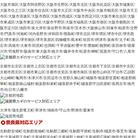
大阪市旭区
/
大阪市阿倍野区
/
大阪市生野区
/
大阪市北区
/
大阪市此花区
/
大阪市城東区
/
大阪市住之江区
/
大阪市住吉区
/
大阪市大正区
/
大阪市中央区
/
大阪市鶴見区
/
大阪市天王
寺区
/
大阪市浪速区
/
大阪市西区
/
大阪市西成区
/
大阪市西淀川区
/
大阪市東住吉区
/
大阪
市東成区
/
大阪市東淀川区
/
大阪市平野区
/
大阪市福島区
/
大阪市港区
/
大阪市都島区
/
大
阪市淀川区
/
池田市
/
泉大津市
/
泉佐野市
/
和泉市
/
茨木市
/大阪狭山市/
貝塚市
/
柏原市
/
交野
市
/
門真市
/河南町/
河内長野市
/
岸和田市
/熊取町/
堺市北区
/
堺市堺区
/
堺市中区
/
堺市西
区
/
堺市東区
/
堺市南区
/
堺市美原区
/
四條畷市
/島本町/
吹田市
/
摂津市
/
泉南市
/太子町/
高
石市
/
高槻市
/
大東市
/田尻町/忠岡町/千早赤阪村/
豊中市
/豊能町/能勢町/
富田林市
/
寝屋
川市
/
羽曳野市
/
阪南市
/
東大阪市
/
枚方市
/
藤井寺市
/
松原市
/岬町/
箕面市
/
守口市
/
八尾市
京都市右京区
/
京都市上京区
/
京都市北区
/
京都市左京区
/
京都市下京区
/
京都市中京区
/
京都市西京区
/
京都市東山区
/
京都市伏見区
/
京都市南区
/
京都市山科区
/
宇治市
/乙訓郡
大山崎町/
亀岡市
/
木津川市
/
京田辺市
/久世郡久御山町/城陽市/相楽郡笠置町/相楽郡精
華町/相楽郡南山城村/相楽郡和束町/綴喜郡井手町/綴喜郡宇治田原町/
長岡京市
/
南丹
市
/
向日市
/
八幡市
大津市
/蒲生郡竜王町/
草津市
/湖南市/守山市/野洲市/栗東市
生駒郡安堵町/生駒郡斑鳩町/生駒郡三郷町/生駒郡平群町/
生駒市
/
橿原市
/
香芝市
/
葛城
市
/北葛城郡王寺町/北葛城郡河合町/北葛城郡上牧町/北葛城郡広陵町/
御所市
/
桜井市
/