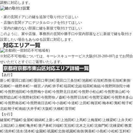
調整に対応します。
・家の玄関ドアにの鍵を追加で取り付けてほしい
・店舗の玄関ドアにデジタルロックを付けてほしい
・室内の鍵のない部屋に鍵を新規で取付けでほしい
このように、家や店舗、事務所の玄関や勝手口や室内部屋などに新規で鍵を取付け
設置したい場合もあらゆる設置に対応します。
※対応不可地域については、キーレスキューサービス大阪(0120-269-697)までお問合
せいただくとすぐにご返答いたします。
【あ行】
新シ町/粟田口鍛冶町/粟田口華頂町/粟田口三条坊町/池殿町/石垣町西側/石垣町東側/
石橋町/一橋野本町/一橋宮ノ内町/井手町/稲荷町北組/稲荷町南組/今熊野阿弥陀ケ峰
町/今熊野池田町/今熊野梅ケ谷町/今熊野北日吉町/今熊野小松山町/今熊野泉山町/今
熊野総山町/今熊野剣宮町/今熊野椥ノ森町/今熊野日吉町/今熊野宝蔵町/今熊野本多山
町/今熊野南谷町/今熊野南日吉町/今小路町/今道町/上田町/梅宮町/梅本町/夷町/蛭子町
北組/蛭子町南組/大井手町/大阪町/大橋町/音羽町
【か行】
鍵屋町/門脇町/金屋町/鐘鋳町上新シ町/上池田町/上馬町/上梅屋町/上棟梁町/上弁天町/
上堀詰町/上柳町/亀井町/唐戸鼻町川端町/瓦役町/北木之元町/北御門町/北棟梁町/教業
町/清井町/清水/清本町/金園町/祇園町北側/祇園町南側/興善町/小島町/小松町/五軒町/