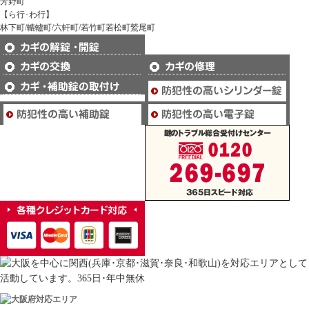
芳野町
【ら行･わ行】
林下町/轆轤町/六軒町/若竹町若松町鷲尾町