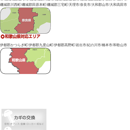
磯城郡川西町/磯城郡田原本町/磯城郡三宅町/
天理市
/
奈良市
/
大和郡山市
/
大和高田市
伊都郡かつらぎ町/伊都郡九度山町/伊都郡高野町/
岩出市
/
紀の川市
/
橋本市
/
和歌山市