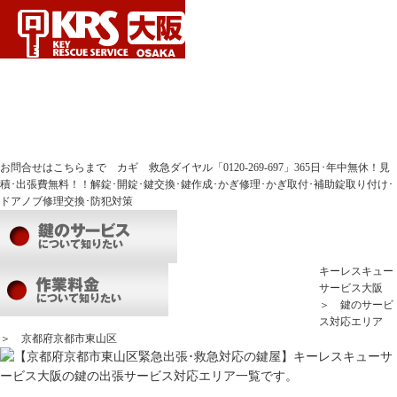
【京都市東山区 鍵開け･鍵交換】鍵やドアノブのトラブルに緊急対応 鍵屋キーレ
スキューサービス！
選ばれる理由
よくある質問
運営会社
サイトマップ
お問合せはこちらまで カギ 救急ダイヤル「0120-269-697」365日･年中無休！見
積･出張費無料！！解錠･開錠･鍵交換･鍵作成･かぎ修理･かぎ取付･補助錠取り付け･
ドアノブ修理交換･防犯対策
キーレスキュー
サービス大阪
＞
鍵のサービ
ス対応エリア
＞ 京都府京都市東山区