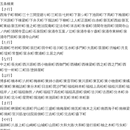
五条橋東
【さ行】
西海子町/鞘町/三十三間堂廻り町/三町目/七軒町/下新シ町/下池田町/下馬町/下梅屋町/
下河原町/下棟梁町/下弁天町/下堀詰町/下柳町/上人町正面町/白糸町/新瓦町西組/新瓦
町東組/新五軒町/進之町/慈法院庵町/定法寺町/末吉町/朱雀町/清閑寺池田町/清閑寺山
ノ内町/清閑寺霊山町/石泉院町/泉涌寺五葉ノ辻町/泉涌寺雀ケ森町/泉涌寺東林町/泉
涌寺門前町/泉涌寺山内町
【た行】
高畑町/竹村町/巽町/辰巳町/田中町/谷川町/玉水町/多門町/大黒町/茶屋町/月輪町/月見
町/堤町/常盤町/富永町/豊浦町/土居之内町
【な行】
中之町/長光町/西川原町/西小物座町/西御門町/西橘町/西棟梁町/西之町/西之門町/西
町/廿一軒町/二町目/塗師屋町
【は行】
博多町/橋本町/八軒町/梅林町/東姉小路町/東音羽町/東川原町/東瓦町/東小物座町/東橘
町/東町/東橋詰町/東分木町/日吉町/毘沙門町/福稲柿本町/福稲上高松町/福稲川原町/福
稲岸ノ上町/福稲御所ノ内町/福稲下高松町/福稲高原町/袋町/古川町/古西町/分木町/弁
財天町/北斗町/星野町/堀池町/本池田町/本瓦町/本町/本町新
【ま行】
蒔田町/桝屋町/松原町/円山町/三盛町/南梅屋町/南瓦町/南木之元町/南西海子町/南棟梁
町/南町/宮川筋/妙法院前側町/三吉町/元町/元吉町/森下町
【や行】
薬師町/八坂上町/山崎町/山城町/山田町/大和大路/大和町/遊行前町/柚之木町/弓矢町/